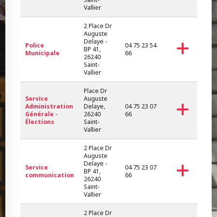
Vallier
2 Place Dr
Auguste
Delaye -
Police
04 75 23 54
BP 41,
Municipale
66
26240
Saint-
Vallier
Place Dr
Service
Auguste
Administration
Delaye,
04 75 23 07
Générale -
26240
66
Élections
Saint-
Vallier
2 Place Dr
Auguste
Delaye -
Service
04 75 23 07
BP 41,
communication
66
26240
Saint-
Vallier
2 Place Dr