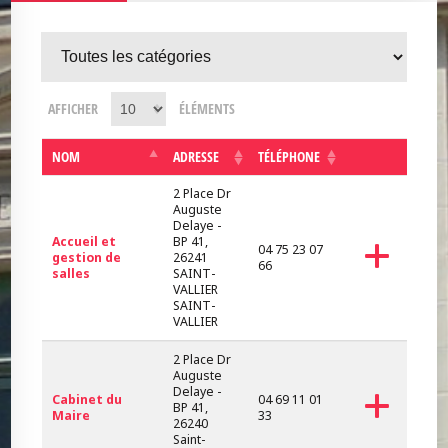
AFFICHER
ÉLÉMENTS
NOM
ADRESSE
TÉLÉPHONE
2 Place Dr
Auguste
Delaye -
Accueil et
BP 41,
04 75 23 07
gestion de
26241
66
salles
SAINT-
VALLIER
SAINT-
VALLIER
2 Place Dr
Auguste
Delaye -
Cabinet du
04 69 11 01
BP 41,
Maire
33
26240
Saint-