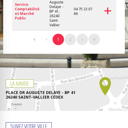
Auguste
Service
Delaye -
Comptabilité
04 75 23 07
BP 41,
et Marché
66
26240
Public
Saint-
Vallier
1
2
LA MAIRIE
PLACE DR AUGUSTE DELAYE - BP 41
26240 SAINT-VALLIER CEDEX
SUIVEZ VOTRE VILLE