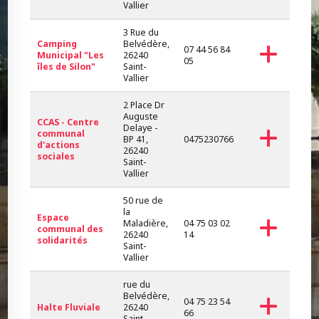
Vallier
3 Rue du
Camping
Belvédère,
07 44 56 84
Municipal "Les
26240
05
îles de Silon"
Saint-
Vallier
2 Place Dr
Auguste
CCAS - Centre
Delaye -
communal
BP 41,
0475230766
d'actions
26240
sociales
Saint-
Vallier
50 rue de
la
Espace
Maladière,
04 75 03 02
communal des
26240
14
solidarités
Saint-
Vallier
rue du
Belvédère,
04 75 23 54
Halte Fluviale
26240
66
Saint-