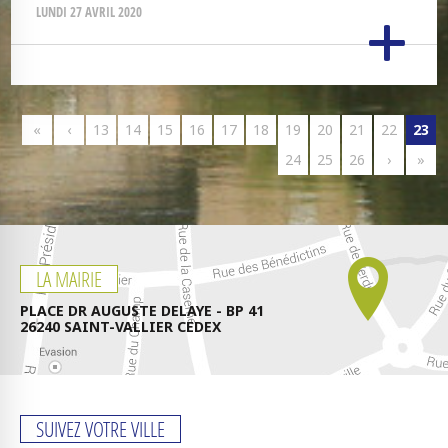
LUNDI 27 AVRIL 2020
«
‹
13
14
15
16
17
18
19
20
21
22
23
24
25
26
›
»
LA MAIRIE
PLACE DR AUGUSTE DELAYE - BP 41
26240 SAINT-VALLIER CEDEX
SUIVEZ VOTRE VILLE